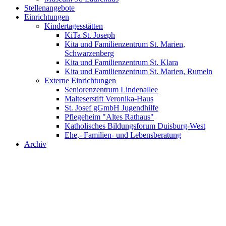
Stellenangebote
Einrichtungen
Kindertagesstätten
KiTa St. Joseph
Kita und Familienzentrum St. Marien,
Schwarzenberg
Kita und Familienzentrum St. Klara
Kita und Familienzentrum St. Marien, Rumeln
Externe Einrichtungen
Seniorenzentrum Lindenallee
Malteserstift Veronika-Haus
St. Josef gGmbH Jugendhilfe
Pflegeheim "Altes Rathaus"
Katholisches Bildungsforum Duisburg-West
Ehe,- Familien- und Lebensberatung
Archiv