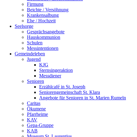
Firmung
Beichte / Versöhnung
Krankensalbung
Ehe / Hochzeit
Seelsorge
Gesprächsangebote
Hauskommunion
Schulen
Messintentionen
Gemeindeleben
Jugend
KJG
Sternsingeraktion
Messdiener
Senioren
Erzählcafé in St. Joseph
Seniorengemeinschaft St. Klara
Angebote für Senioren in St. Marien Rumeln
Caritas
Ökumene
Pfarrheime
KAV
Gepa-Gruppe
KAB
Museum St. Laurentius