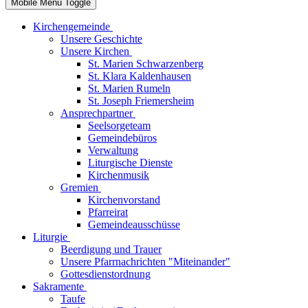
Mobile Menu Toggle
Kirchengemeinde
Unsere Geschichte
Unsere Kirchen
St. Marien Schwarzenberg
St. Klara Kaldenhausen
St. Marien Rumeln
St. Joseph Friemersheim
Ansprechpartner
Seelsorgeteam
Gemeindebüros
Verwaltung
Liturgische Dienste
Kirchenmusik
Gremien
Kirchenvorstand
Pfarreirat
Gemeindeausschüsse
Liturgie
Beerdigung und Trauer
Unsere Pfarrnachrichten "Miteinander"
Gottesdienstordnung
Sakramente
Taufe