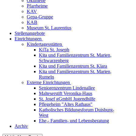
Ökumene
Pfarrheime
KAV
Gepa-Gruppe
KAB
Museum St. Laurentius
Stellenangebote
Einrichtungen
Kindertagesstätten
KiTa St. Joseph
Kita und Familienzentrum St. Marien,
Schwarzenberg
Kita und Familienzentrum St. Klara
Kita und Familienzentrum St. Marien,
Rumeln
Externe Einrichtungen
Seniorenzentrum Lindenallee
Malteserstift Veronika-Haus
St. Josef gGmbH Jugendhilfe
Pflegeheim "Altes Rathaus"
Katholisches Bildungsforum Duisburg-
West
Ehe,- Familien- und Lebensberatung
Archiv