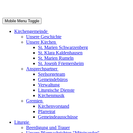
Mobile Menu Toggle
Kirchengemeinde
Unsere Geschichte
Unsere Kirchen
St. Marien Schwarzenberg
St. Klara Kaldenhausen
St. Marien Rumeln
St. Joseph Friemersheim
Ansprechpartner
Seelsorgeteam
Gemeindebüros
Verwaltung
Liturgische Dienste
Kirchenmusik
Gremien
Kirchenvorstand
Pfarreirat
Gemeindeausschüsse
Liturgie
Beerdigung und Trauer
Unsere Pfarrnachrichten "Miteinander"