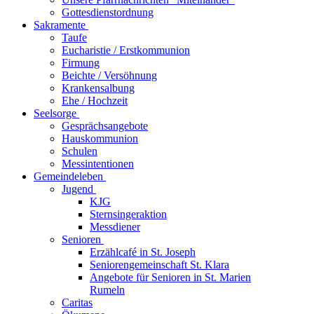
Gottesdienstordnung
Sakramente
Taufe
Eucharistie / Erstkommunion
Firmung
Beichte / Versöhnung
Krankensalbung
Ehe / Hochzeit
Seelsorge
Gesprächsangebote
Hauskommunion
Schulen
Messintentionen
Gemeindeleben
Jugend
KJG
Sternsingeraktion
Messdiener
Senioren
Erzählcafé in St. Joseph
Seniorengemeinschaft St. Klara
Angebote für Senioren in St. Marien
Rumeln
Caritas