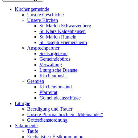
Kirchengemeinde
Unsere Geschichte
Unsere Kirchen
St. Marien Schwarzenberg
St. Klara Kaldenhausen
St. Marien Rumeln
St. Joseph Friemersheim
Ansprechpartner
Seelsorgeteam
Gemeindebüros
Verwaltung
Liturgische Dienste
Kirchenmusik
Gremien
Kirchenvorstand
Pfarreirat
Gemeindeausschüsse
Liturgie
Beerdigung und Trauer
Unsere Pfarrnachrichten "Miteinander"
Gottesdienstordnung
Sakramente
Taufe
Eucharistie / Erstkommunion