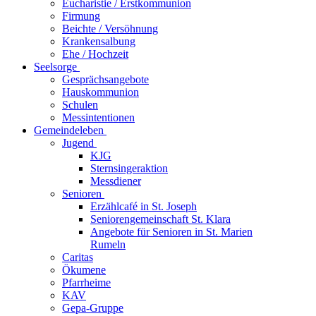
Eucharistie / Erstkommunion
Firmung
Beichte / Versöhnung
Krankensalbung
Ehe / Hochzeit
Seelsorge
Gesprächsangebote
Hauskommunion
Schulen
Messintentionen
Gemeindeleben
Jugend
KJG
Sternsingeraktion
Messdiener
Senioren
Erzählcafé in St. Joseph
Seniorengemeinschaft St. Klara
Angebote für Senioren in St. Marien
Rumeln
Caritas
Ökumene
Pfarrheime
KAV
Gepa-Gruppe