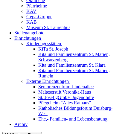
Ökumene
Pfarrheime
KAV
Gepa-Gruppe
KAB
Museum St. Laurentius
Stellenangebote
Einrichtungen
Kindertagesstätten
KiTa St. Joseph
Kita und Familienzentrum St. Marien,
Schwarzenberg
Kita und Familienzentrum St. Klara
Kita und Familienzentrum St. Marien,
Rumeln
Externe Einrichtungen
Seniorenzentrum Lindenallee
Malteserstift Veronika-Haus
St. Josef gGmbH Jugendhilfe
Pflegeheim "Altes Rathaus"
Katholisches Bildungsforum Duisburg-
West
Ehe,- Familien- und Lebensberatung
Archiv