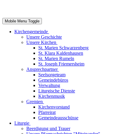
Mobile Menu Toggle
Kirchengemeinde
Unsere Geschichte
Unsere Kirchen
St. Marien Schwarzenberg
St. Klara Kaldenhausen
St. Marien Rumeln
St. Joseph Friemersheim
Ansprechpartner
Seelsorgeteam
Gemeindebüros
Verwaltung
Liturgische Dienste
Kirchenmusik
Gremien
Kirchenvorstand
Pfarreirat
Gemeindeausschüsse
Liturgie
Beerdigung und Trauer
Unsere Pfarrnachrichten "Miteinander"