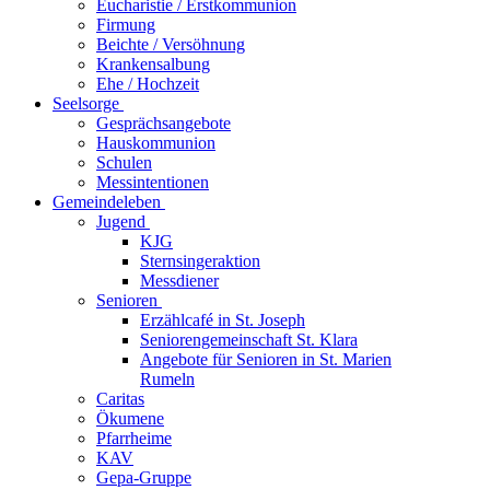
Eucharistie / Erstkommunion
Firmung
Beichte / Versöhnung
Krankensalbung
Ehe / Hochzeit
Seelsorge
Gesprächsangebote
Hauskommunion
Schulen
Messintentionen
Gemeindeleben
Jugend
KJG
Sternsingeraktion
Messdiener
Senioren
Erzählcafé in St. Joseph
Seniorengemeinschaft St. Klara
Angebote für Senioren in St. Marien
Rumeln
Caritas
Ökumene
Pfarrheime
KAV
Gepa-Gruppe