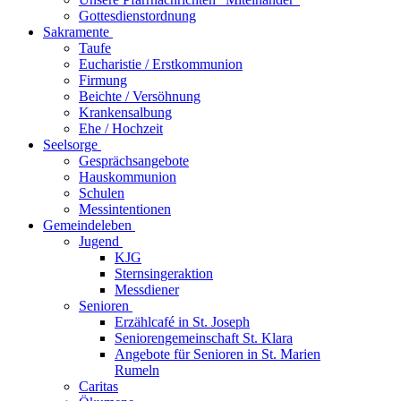
Gottesdienstordnung
Sakramente
Taufe
Eucharistie / Erstkommunion
Firmung
Beichte / Versöhnung
Krankensalbung
Ehe / Hochzeit
Seelsorge
Gesprächsangebote
Hauskommunion
Schulen
Messintentionen
Gemeindeleben
Jugend
KJG
Sternsingeraktion
Messdiener
Senioren
Erzählcafé in St. Joseph
Seniorengemeinschaft St. Klara
Angebote für Senioren in St. Marien
Rumeln
Caritas