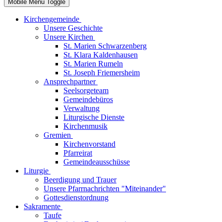
Mobile Menu Toggle
Kirchengemeinde
Unsere Geschichte
Unsere Kirchen
St. Marien Schwarzenberg
St. Klara Kaldenhausen
St. Marien Rumeln
St. Joseph Friemersheim
Ansprechpartner
Seelsorgeteam
Gemeindebüros
Verwaltung
Liturgische Dienste
Kirchenmusik
Gremien
Kirchenvorstand
Pfarreirat
Gemeindeausschüsse
Liturgie
Beerdigung und Trauer
Unsere Pfarrnachrichten "Miteinander"
Gottesdienstordnung
Sakramente
Taufe