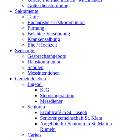
Gottesdienstordnung
Sakramente
Taufe
Eucharistie / Erstkommunion
Firmung
Beichte / Versöhnung
Krankensalbung
Ehe / Hochzeit
Seelsorge
Gesprächsangebote
Hauskommunion
Schulen
Messintentionen
Gemeindeleben
Jugend
KJG
Sternsingeraktion
Messdiener
Senioren
Erzählcafé in St. Joseph
Seniorengemeinschaft St. Klara
Angebote für Senioren in St. Marien
Rumeln
Caritas