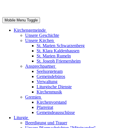
Mobile Menu Toggle
Kirchengemeinde
Unsere Geschichte
Unsere Kirchen
St. Marien Schwarzenberg
St. Klara Kaldenhausen
St. Marien Rumeln
St. Joseph Friemersheim
Ansprechpartner
Seelsorgeteam
Gemeindebüros
Verwaltung
Liturgische Dienste
Kirchenmusik
Gremien
Kirchenvorstand
Pfarreirat
Gemeindeausschüsse
Liturgie
Beerdigung und Trauer
Unsere Pfarrnachrichten "Miteinander"