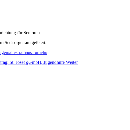
ichtung für Senioren.
 Seelsorgetram gefeiert.
ngen/altes-rathaus-rumeln/
trag: St. Josef gGmbH, Jugendhilfe
Weiter