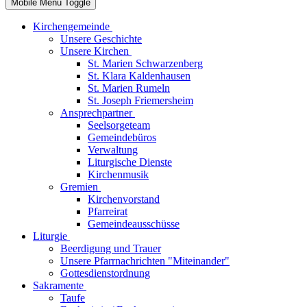
Mobile Menu Toggle
Kirchengemeinde
Unsere Geschichte
Unsere Kirchen
St. Marien Schwarzenberg
St. Klara Kaldenhausen
St. Marien Rumeln
St. Joseph Friemersheim
Ansprechpartner
Seelsorgeteam
Gemeindebüros
Verwaltung
Liturgische Dienste
Kirchenmusik
Gremien
Kirchenvorstand
Pfarreirat
Gemeindeausschüsse
Liturgie
Beerdigung und Trauer
Unsere Pfarrnachrichten "Miteinander"
Gottesdienstordnung
Sakramente
Taufe