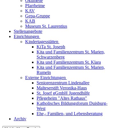
Ökumene
Pfarrheime
KAV
Gepa-Gruppe
KAB
Museum St. Laurentius
Stellenangebote
Einrichtungen
Kindertagesstätten
KiTa St. Joseph
Kita und Familienzentrum St. Marien,
Schwarzenberg
Kita und Familienzentrum St. Klara
Kita und Familienzentrum St. Marien,
Rumeln
Externe Einrichtungen
Seniorenzentrum Lindenallee
Malteserstift Veronika-Haus
St. Josef gGmbH Jugendhilfe
Pflegeheim "Altes Rathaus"
Katholisches Bildungsforum Duisburg-
West
Ehe,- Familien- und Lebensberatung
Archiv