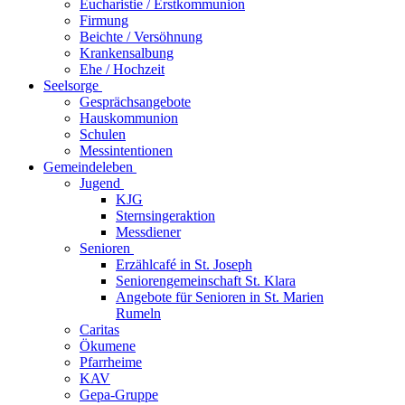
Eucharistie / Erstkommunion
Firmung
Beichte / Versöhnung
Krankensalbung
Ehe / Hochzeit
Seelsorge
Gesprächsangebote
Hauskommunion
Schulen
Messintentionen
Gemeindeleben
Jugend
KJG
Sternsingeraktion
Messdiener
Senioren
Erzählcafé in St. Joseph
Seniorengemeinschaft St. Klara
Angebote für Senioren in St. Marien
Rumeln
Caritas
Ökumene
Pfarrheime
KAV
Gepa-Gruppe