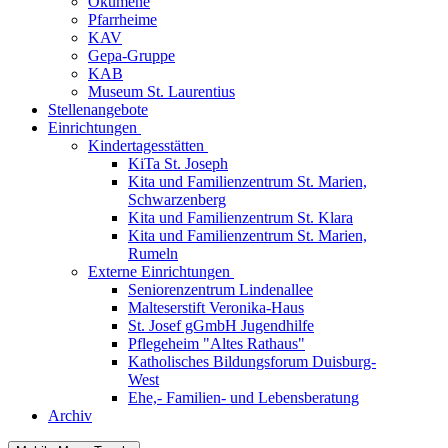
Ökumene
Pfarrheime
KAV
Gepa-Gruppe
KAB
Museum St. Laurentius
Stellenangebote
Einrichtungen
Kindertagesstätten
KiTa St. Joseph
Kita und Familienzentrum St. Marien,
Schwarzenberg
Kita und Familienzentrum St. Klara
Kita und Familienzentrum St. Marien,
Rumeln
Externe Einrichtungen
Seniorenzentrum Lindenallee
Malteserstift Veronika-Haus
St. Josef gGmbH Jugendhilfe
Pflegeheim "Altes Rathaus"
Katholisches Bildungsforum Duisburg-
West
Ehe,- Familien- und Lebensberatung
Archiv