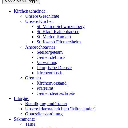
Mobile Menu Toggle
Kirchengemeinde
Unsere Geschichte
Unsere Kirchen
St. Marien Schwarzenberg
St. Klara Kaldenhausen
St. Marien Rumeln
St. Joseph Friemersheim
Ansprechpartner
Seelsorgeteam
Gemeindebüros
Verwaltung
Liturgische Dienste
Kirchenmusik
Gremien
Kirchenvorstand
Pfarreirat
Gemeindeausschüsse
Liturgie
Beerdigung und Trauer
Unsere Pfarrnachrichten "Miteinander"
Gottesdienstordnung
Sakramente
Taufe