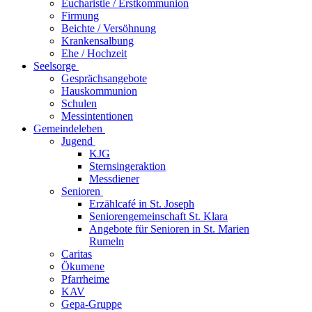
Eucharistie / Erstkommunion
Firmung
Beichte / Versöhnung
Krankensalbung
Ehe / Hochzeit
Seelsorge
Gesprächsangebote
Hauskommunion
Schulen
Messintentionen
Gemeindeleben
Jugend
KJG
Sternsingeraktion
Messdiener
Senioren
Erzählcafé in St. Joseph
Seniorengemeinschaft St. Klara
Angebote für Senioren in St. Marien
Rumeln
Caritas
Ökumene
Pfarrheime
KAV
Gepa-Gruppe