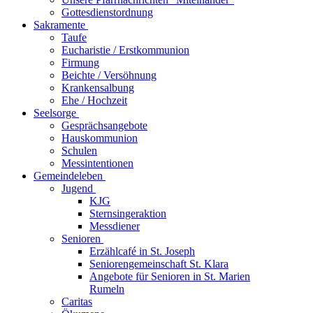
Gottesdienstordnung
Sakramente
Taufe
Eucharistie / Erstkommunion
Firmung
Beichte / Versöhnung
Krankensalbung
Ehe / Hochzeit
Seelsorge
Gesprächsangebote
Hauskommunion
Schulen
Messintentionen
Gemeindeleben
Jugend
KJG
Sternsingeraktion
Messdiener
Senioren
Erzählcafé in St. Joseph
Seniorengemeinschaft St. Klara
Angebote für Senioren in St. Marien
Rumeln
Caritas