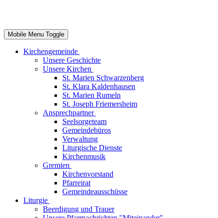
Mobile Menu Toggle
Kirchengemeinde
Unsere Geschichte
Unsere Kirchen
St. Marien Schwarzenberg
St. Klara Kaldenhausen
St. Marien Rumeln
St. Joseph Friemersheim
Ansprechpartner
Seelsorgeteam
Gemeindebüros
Verwaltung
Liturgische Dienste
Kirchenmusik
Gremien
Kirchenvorstand
Pfarreirat
Gemeindeausschüsse
Liturgie
Beerdigung und Trauer
Unsere Pfarrnachrichten "Miteinander"