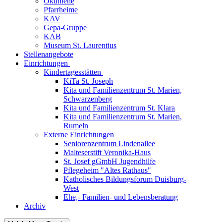
Ökumene
Pfarrheime
KAV
Gepa-Gruppe
KAB
Museum St. Laurentius
Stellenangebote
Einrichtungen
Kindertagesstätten
KiTa St. Joseph
Kita und Familienzentrum St. Marien,
Schwarzenberg
Kita und Familienzentrum St. Klara
Kita und Familienzentrum St. Marien,
Rumeln
Externe Einrichtungen
Seniorenzentrum Lindenallee
Malteserstift Veronika-Haus
St. Josef gGmbH Jugendhilfe
Pflegeheim "Altes Rathaus"
Katholisches Bildungsforum Duisburg-
West
Ehe,- Familien- und Lebensberatung
Archiv