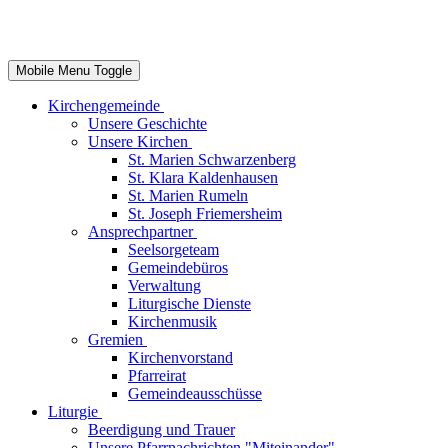
Mobile Menu Toggle
Kirchengemeinde
Unsere Geschichte
Unsere Kirchen
St. Marien Schwarzenberg
St. Klara Kaldenhausen
St. Marien Rumeln
St. Joseph Friemersheim
Ansprechpartner
Seelsorgeteam
Gemeindebüros
Verwaltung
Liturgische Dienste
Kirchenmusik
Gremien
Kirchenvorstand
Pfarreirat
Gemeindeausschüsse
Liturgie
Beerdigung und Trauer
Unsere Pfarrnachrichten "Miteinander"