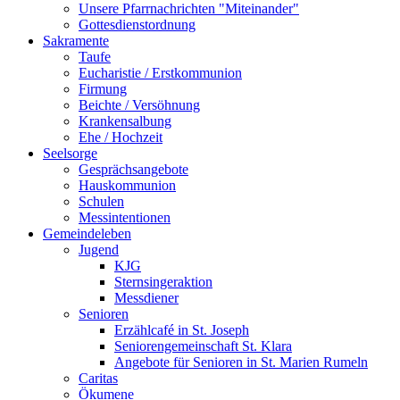
Unsere Pfarrnachrichten "Miteinander"
Gottesdienstordnung
Sakramente
Taufe
Eucharistie / Erstkommunion
Firmung
Beichte / Versöhnung
Krankensalbung
Ehe / Hochzeit
Seelsorge
Gesprächsangebote
Hauskommunion
Schulen
Messintentionen
Gemeindeleben
Jugend
KJG
Sternsingeraktion
Messdiener
Senioren
Erzählcafé in St. Joseph
Seniorengemeinschaft St. Klara
Angebote für Senioren in St. Marien Rumeln
Caritas
Ökumene