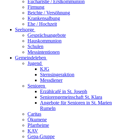
Eucharistie / Erstkommunion
Firmung
Beichte / Versöhnung
Krankensalbung
Ehe / Hochzeit
Seelsorge
Gesprächsangebote
Hauskommunion
Schulen
Messintentionen
Gemeindeleben
Jugend
KJG
Sternsingeraktion
Messdiener
Senioren
Erzählcafé in St. Joseph
Seniorengemeinschaft St. Klara
Angebote für Senioren in St. Marien
Rumeln
Caritas
Ökumene
Pfarrheime
KAV
Gepa-Gruppe