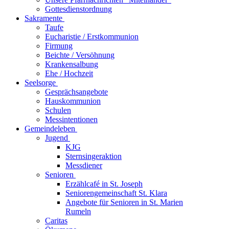
Gottesdienstordnung
Sakramente
Taufe
Eucharistie / Erstkommunion
Firmung
Beichte / Versöhnung
Krankensalbung
Ehe / Hochzeit
Seelsorge
Gesprächsangebote
Hauskommunion
Schulen
Messintentionen
Gemeindeleben
Jugend
KJG
Sternsingeraktion
Messdiener
Senioren
Erzählcafé in St. Joseph
Seniorengemeinschaft St. Klara
Angebote für Senioren in St. Marien
Rumeln
Caritas