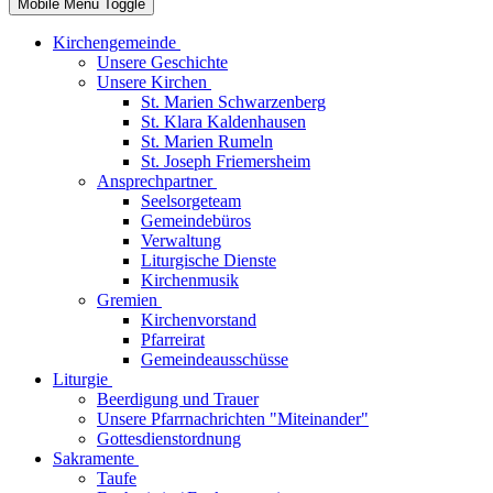
Mobile Menu Toggle
Kirchengemeinde
Unsere Geschichte
Unsere Kirchen
St. Marien Schwarzenberg
St. Klara Kaldenhausen
St. Marien Rumeln
St. Joseph Friemersheim
Ansprechpartner
Seelsorgeteam
Gemeindebüros
Verwaltung
Liturgische Dienste
Kirchenmusik
Gremien
Kirchenvorstand
Pfarreirat
Gemeindeausschüsse
Liturgie
Beerdigung und Trauer
Unsere Pfarrnachrichten "Miteinander"
Gottesdienstordnung
Sakramente
Taufe