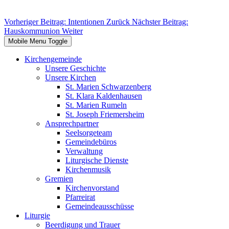
Vorheriger Beitrag: Intentionen
Zurück
Nächster Beitrag:
Hauskommunion
Weiter
Mobile Menu Toggle
Kirchengemeinde
Unsere Geschichte
Unsere Kirchen
St. Marien Schwarzenberg
St. Klara Kaldenhausen
St. Marien Rumeln
St. Joseph Friemersheim
Ansprechpartner
Seelsorgeteam
Gemeindebüros
Verwaltung
Liturgische Dienste
Kirchenmusik
Gremien
Kirchenvorstand
Pfarreirat
Gemeindeausschüsse
Liturgie
Beerdigung und Trauer