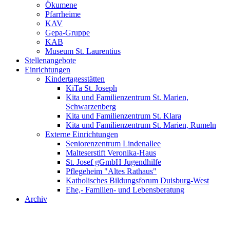
Ökumene
Pfarrheime
KAV
Gepa-Gruppe
KAB
Museum St. Laurentius
Stellenangebote
Einrichtungen
Kindertagesstätten
KiTa St. Joseph
Kita und Familienzentrum St. Marien,
Schwarzenberg
Kita und Familienzentrum St. Klara
Kita und Familienzentrum St. Marien, Rumeln
Externe Einrichtungen
Seniorenzentrum Lindenallee
Malteserstift Veronika-Haus
St. Josef gGmbH Jugendhilfe
Pflegeheim "Altes Rathaus"
Katholisches Bildungsforum Duisburg-West
Ehe,- Familien- und Lebensberatung
Archiv