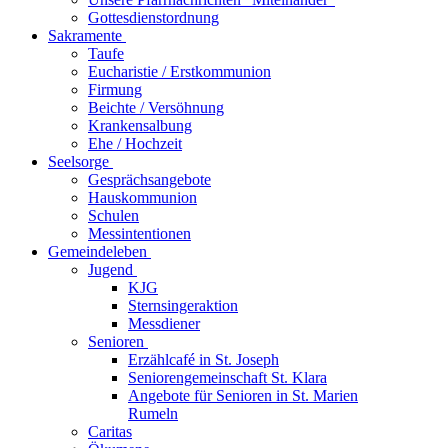
Gottesdienstordnung
Sakramente
Taufe
Eucharistie / Erstkommunion
Firmung
Beichte / Versöhnung
Krankensalbung
Ehe / Hochzeit
Seelsorge
Gesprächsangebote
Hauskommunion
Schulen
Messintentionen
Gemeindeleben
Jugend
KJG
Sternsingeraktion
Messdiener
Senioren
Erzählcafé in St. Joseph
Seniorengemeinschaft St. Klara
Angebote für Senioren in St. Marien
Rumeln
Caritas