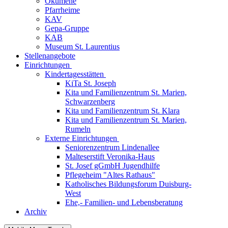
Ökumene
Pfarrheime
KAV
Gepa-Gruppe
KAB
Museum St. Laurentius
Stellenangebote
Einrichtungen
Kindertagesstätten
KiTa St. Joseph
Kita und Familienzentrum St. Marien,
Schwarzenberg
Kita und Familienzentrum St. Klara
Kita und Familienzentrum St. Marien,
Rumeln
Externe Einrichtungen
Seniorenzentrum Lindenallee
Malteserstift Veronika-Haus
St. Josef gGmbH Jugendhilfe
Pflegeheim "Altes Rathaus"
Katholisches Bildungsforum Duisburg-
West
Ehe,- Familien- und Lebensberatung
Archiv