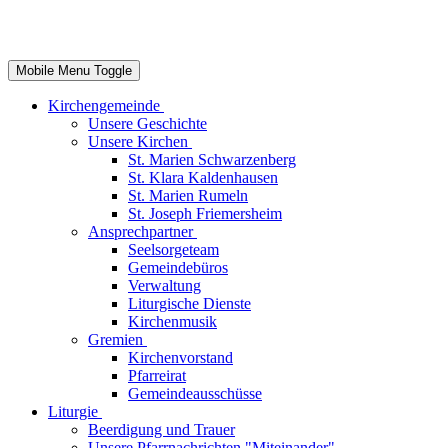
Mobile Menu Toggle
Kirchengemeinde
Unsere Geschichte
Unsere Kirchen
St. Marien Schwarzenberg
St. Klara Kaldenhausen
St. Marien Rumeln
St. Joseph Friemersheim
Ansprechpartner
Seelsorgeteam
Gemeindebüros
Verwaltung
Liturgische Dienste
Kirchenmusik
Gremien
Kirchenvorstand
Pfarreirat
Gemeindeausschüsse
Liturgie
Beerdigung und Trauer
Unsere Pfarrnachrichten "Miteinander"