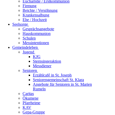
Eucharistie / Erstkommunion
Firmung
Beichte / Versöhnung
Krankensalbung
Ehe / Hochzeit
Seelsorge
Gesprächsangebote
Hauskommunion
Schulen
Messintentionen
Gemeindeleben
Jugend
KJG
Sternsingeraktion
Messdiener
Senioren
Erzählcafé in St. Joseph
Seniorengemeinschaft St. Klara
Angebote für Senioren in St. Marien
Rumeln
Caritas
Ökumene
Pfarrheime
KAV
Gepa-Gruppe