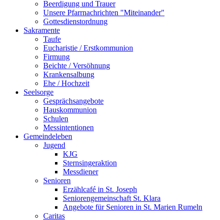
Beerdigung und Trauer
Unsere Pfarrnachrichten "Miteinander"
Gottesdienstordnung
Sakramente
Taufe
Eucharistie / Erstkommunion
Firmung
Beichte / Versöhnung
Krankensalbung
Ehe / Hochzeit
Seelsorge
Gesprächsangebote
Hauskommunion
Schulen
Messintentionen
Gemeindeleben
Jugend
KJG
Sternsingeraktion
Messdiener
Senioren
Erzählcafé in St. Joseph
Seniorengemeinschaft St. Klara
Angebote für Senioren in St. Marien Rumeln
Caritas