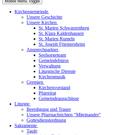
Mobile Menu Toggle
Kirchengemeinde
Unsere Geschichte
Unsere Kirchen
St. Marien Schwarzenberg
St. Klara Kaldenhausen
St. Marien Rumeln
St. Joseph Friemersheim
Ansprechpartner
Seelsorgeteam
Gemeindebüros
Verwaltung
Liturgische Dienste
Kirchenmusik
Gremien
Kirchenvorstand
Pfarreirat
Gemeindeausschüsse
Liturgie
Beerdigung und Trauer
Unsere Pfarrnachrichten "Miteinander"
Gottesdienstordnung
Sakramente
Taufe