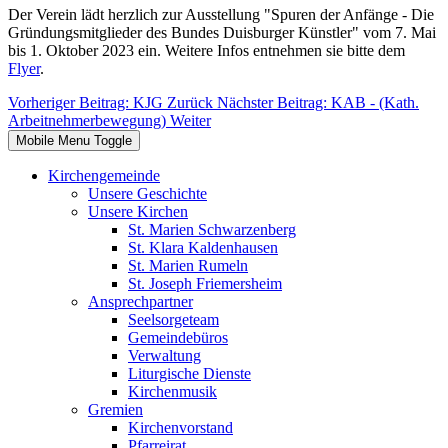
Der Verein lädt herzlich zur Ausstellung "Spuren der Anfänge - Die
Gründungsmitglieder des Bundes Duisburger Künstler" vom 7. Mai
bis 1. Oktober 2023 ein. Weitere Infos entnehmen sie bitte dem
Flyer
.
Vorheriger Beitrag: KJG
Zurück
Nächster Beitrag: KAB - (Kath.
Arbeitnehmerbewegung)
Weiter
Mobile Menu Toggle
Kirchengemeinde
Unsere Geschichte
Unsere Kirchen
St. Marien Schwarzenberg
St. Klara Kaldenhausen
St. Marien Rumeln
St. Joseph Friemersheim
Ansprechpartner
Seelsorgeteam
Gemeindebüros
Verwaltung
Liturgische Dienste
Kirchenmusik
Gremien
Kirchenvorstand
Pfarreirat