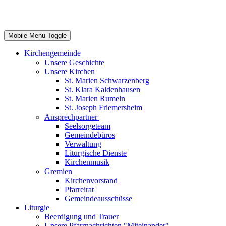
Mobile Menu Toggle
Kirchengemeinde
Unsere Geschichte
Unsere Kirchen
St. Marien Schwarzenberg
St. Klara Kaldenhausen
St. Marien Rumeln
St. Joseph Friemersheim
Ansprechpartner
Seelsorgeteam
Gemeindebüros
Verwaltung
Liturgische Dienste
Kirchenmusik
Gremien
Kirchenvorstand
Pfarreirat
Gemeindeausschüsse
Liturgie
Beerdigung und Trauer
Unsere Pfarrnachrichten "Miteinander"