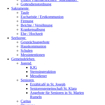
Gottesdienstordnung
Sakramente
Taufe
Eucharistie / Erstkommunion
Firmung
Beichte / Versöhnung
Krankensalbung
Ehe / Hochzeit
Seelsorge
Gesprächsangebote
Hauskommunion
Schulen
Messintentionen
Gemeindeleben
Jugend
KJG
Sternsingeraktion
Messdiener
Senioren
Erzählcafé in St. Joseph
Seniorengemeinschaft St. Klara
Angebote für Senioren in St. Marien
Rumeln
Caritas