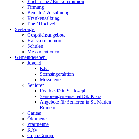
Eucharistie / Erstkommunion
Firmung
Beichte / Versöhnung
Krankensalbung
Ehe / Hochzeit
Seelsorge
Gesprächsangebote
Hauskommunion
Schulen
Messintentionen
Gemeindeleben
Jugend
KJG
Sternsingeraktion
Messdiener
Senioren
Erzählcafé in St. Joseph
Seniorengemeinschaft St. Klara
Angebote für Senioren in St. Marien
Rumeln
Caritas
Ökumene
Pfarrheime
KAV
Gepa-Gruppe