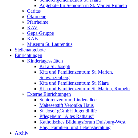
Angebote für Senioren in St. Marien Rumeln
Caritas
Ökumene
Pfarrheime
KAV
Gepa-Gruppe
KAB
Museum St. Laurentius
Stellenangebote
Einrichtungen
Kindertagesstätten
KiTa St. Joseph
Kita und Familienzentrum St. Marien,
Schwarzenberg
Kita und Familienzentrum St. Klara
Kita und Familienzentrum St. Marien, Rumeln
Externe Einrichtungen
Seniorenzentrum Lindenallee
Malteserstift Veronika-Haus
St. Josef gGmbH Jugendhilfe
Pflegeheim "Altes Rathaus"
Katholisches Bildungsforum Duisburg-West
Ehe,- Familien- und Lebensberatung
Archiv