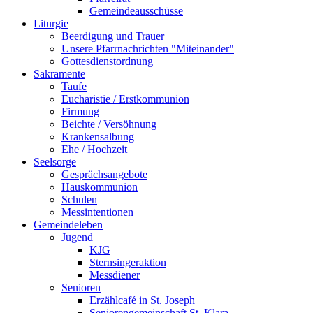
Gemeindeausschüsse
Liturgie
Beerdigung und Trauer
Unsere Pfarrnachrichten "Miteinander"
Gottesdienstordnung
Sakramente
Taufe
Eucharistie / Erstkommunion
Firmung
Beichte / Versöhnung
Krankensalbung
Ehe / Hochzeit
Seelsorge
Gesprächsangebote
Hauskommunion
Schulen
Messintentionen
Gemeindeleben
Jugend
KJG
Sternsingeraktion
Messdiener
Senioren
Erzählcafé in St. Joseph
Seniorengemeinschaft St. Klara