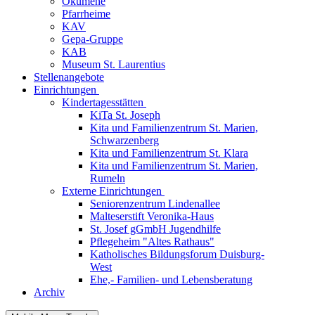
Ökumene
Pfarrheime
KAV
Gepa-Gruppe
KAB
Museum St. Laurentius
Stellenangebote
Einrichtungen
Kindertagesstätten
KiTa St. Joseph
Kita und Familienzentrum St. Marien,
Schwarzenberg
Kita und Familienzentrum St. Klara
Kita und Familienzentrum St. Marien,
Rumeln
Externe Einrichtungen
Seniorenzentrum Lindenallee
Malteserstift Veronika-Haus
St. Josef gGmbH Jugendhilfe
Pflegeheim "Altes Rathaus"
Katholisches Bildungsforum Duisburg-
West
Ehe,- Familien- und Lebensberatung
Archiv