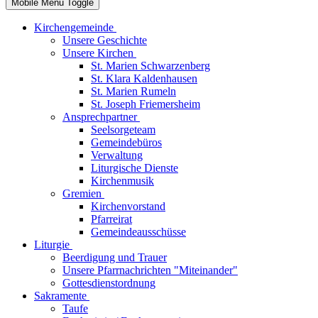
Mobile Menu Toggle
Kirchengemeinde
Unsere Geschichte
Unsere Kirchen
St. Marien Schwarzenberg
St. Klara Kaldenhausen
St. Marien Rumeln
St. Joseph Friemersheim
Ansprechpartner
Seelsorgeteam
Gemeindebüros
Verwaltung
Liturgische Dienste
Kirchenmusik
Gremien
Kirchenvorstand
Pfarreirat
Gemeindeausschüsse
Liturgie
Beerdigung und Trauer
Unsere Pfarrnachrichten "Miteinander"
Gottesdienstordnung
Sakramente
Taufe