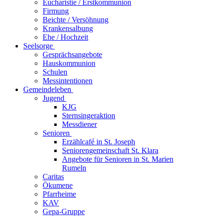
Eucharistie / Erstkommunion
Firmung
Beichte / Versöhnung
Krankensalbung
Ehe / Hochzeit
Seelsorge
Gesprächsangebote
Hauskommunion
Schulen
Messintentionen
Gemeindeleben
Jugend
KJG
Sternsingeraktion
Messdiener
Senioren
Erzählcafé in St. Joseph
Seniorengemeinschaft St. Klara
Angebote für Senioren in St. Marien
Rumeln
Caritas
Ökumene
Pfarrheime
KAV
Gepa-Gruppe