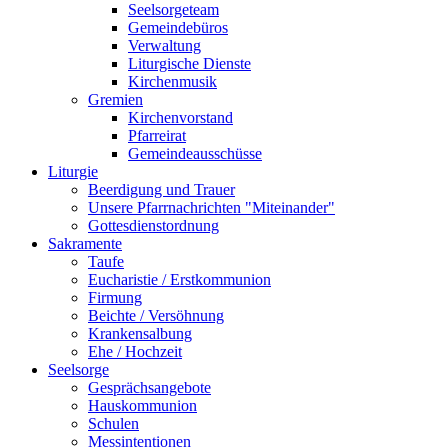
Seelsorgeteam
Gemeindebüros
Verwaltung
Liturgische Dienste
Kirchenmusik
Gremien
Kirchenvorstand
Pfarreirat
Gemeindeausschüsse
Liturgie
Beerdigung und Trauer
Unsere Pfarrnachrichten "Miteinander"
Gottesdienstordnung
Sakramente
Taufe
Eucharistie / Erstkommunion
Firmung
Beichte / Versöhnung
Krankensalbung
Ehe / Hochzeit
Seelsorge
Gesprächsangebote
Hauskommunion
Schulen
Messintentionen