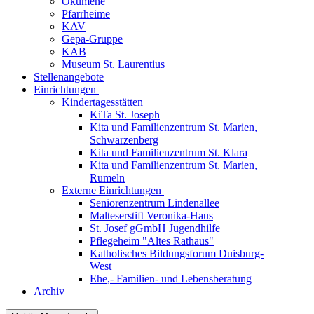
Ökumene
Pfarrheime
KAV
Gepa-Gruppe
KAB
Museum St. Laurentius
Stellenangebote
Einrichtungen
Kindertagesstätten
KiTa St. Joseph
Kita und Familienzentrum St. Marien,
Schwarzenberg
Kita und Familienzentrum St. Klara
Kita und Familienzentrum St. Marien,
Rumeln
Externe Einrichtungen
Seniorenzentrum Lindenallee
Malteserstift Veronika-Haus
St. Josef gGmbH Jugendhilfe
Pflegeheim "Altes Rathaus"
Katholisches Bildungsforum Duisburg-
West
Ehe,- Familien- und Lebensberatung
Archiv