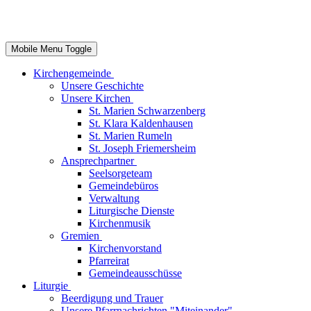
Mobile Menu Toggle
Kirchengemeinde
Unsere Geschichte
Unsere Kirchen
St. Marien Schwarzenberg
St. Klara Kaldenhausen
St. Marien Rumeln
St. Joseph Friemersheim
Ansprechpartner
Seelsorgeteam
Gemeindebüros
Verwaltung
Liturgische Dienste
Kirchenmusik
Gremien
Kirchenvorstand
Pfarreirat
Gemeindeausschüsse
Liturgie
Beerdigung und Trauer
Unsere Pfarrnachrichten "Miteinander"