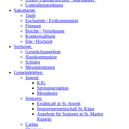
Gottesdienstordnung
Sakramente
Taufe
Eucharistie / Erstkommunion
Firmung
Beichte / Versöhnung
Krankensalbung
Ehe / Hochzeit
Seelsorge
Gesprächsangebote
Hauskommunion
Schulen
Messintentionen
Gemeindeleben
Jugend
KJG
Sternsingeraktion
Messdiener
Senioren
Erzählcafé in St. Joseph
Seniorengemeinschaft St. Klara
Angebote für Senioren in St. Marien
Rumeln
Caritas