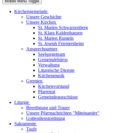
Mobile Menu Toggle
Kirchengemeinde
Unsere Geschichte
Unsere Kirchen
St. Marien Schwarzenberg
St. Klara Kaldenhausen
St. Marien Rumeln
St. Joseph Friemersheim
Ansprechpartner
Seelsorgeteam
Gemeindebüros
Verwaltung
Liturgische Dienste
Kirchenmusik
Gremien
Kirchenvorstand
Pfarreirat
Gemeindeausschüsse
Liturgie
Beerdigung und Trauer
Unsere Pfarrnachrichten "Miteinander"
Gottesdienstordnung
Sakramente
Taufe