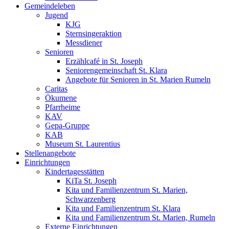
Gemeindeleben
Jugend
KJG
Sternsingeraktion
Messdiener
Senioren
Erzählcafé in St. Joseph
Seniorengemeinschaft St. Klara
Angebote für Senioren in St. Marien Rumeln
Caritas
Ökumene
Pfarrheime
KAV
Gepa-Gruppe
KAB
Museum St. Laurentius
Stellenangebote
Einrichtungen
Kindertagesstätten
KiTa St. Joseph
Kita und Familienzentrum St. Marien,
Schwarzenberg
Kita und Familienzentrum St. Klara
Kita und Familienzentrum St. Marien, Rumeln
Externe Einrichtungen